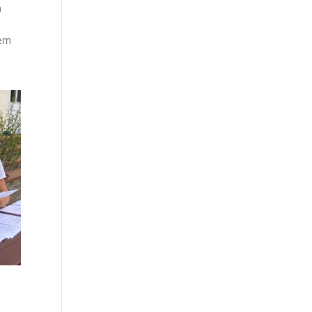
m
rem