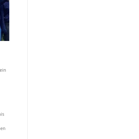
ein
nis
den