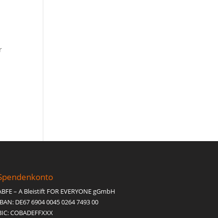
r
Spendenkonto
ABFE – A Bleistift FOR EVERYONE gGmbH
IBAN: DE67 6904 0045 0264 7493 00
BIC: COBADEFFXXX