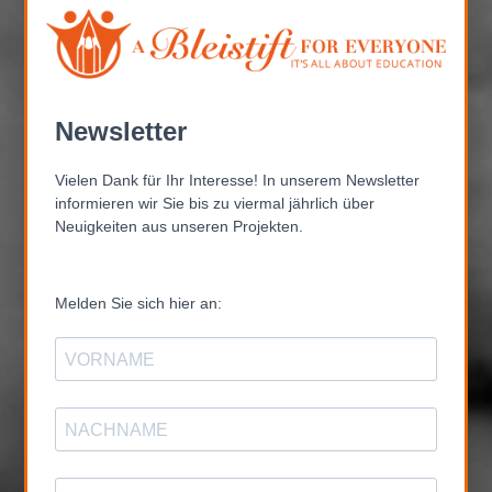
Aspekte miteinander: Bewusster
Konsum & soziales Engagement.
Hier weiß ich, dass meine
Unterstützung ohne Umwege da
ankommt, wo sie am d
ringendsten
Newsletter
gebraucht wird! Ich kann ganz
Vielen Dank für Ihr Interesse! In unserem Newsletter
einfach helfen, ohne dabei selbst
informieren wir Sie bis zu viermal jährlich über
aktiv werden zu müssen. Jederzeit
Neuigkeiten aus unseren Projekten.
wieder!
Melden Sie sich hier an:
Julia Urban
Freelancer Marketing & Webdesign