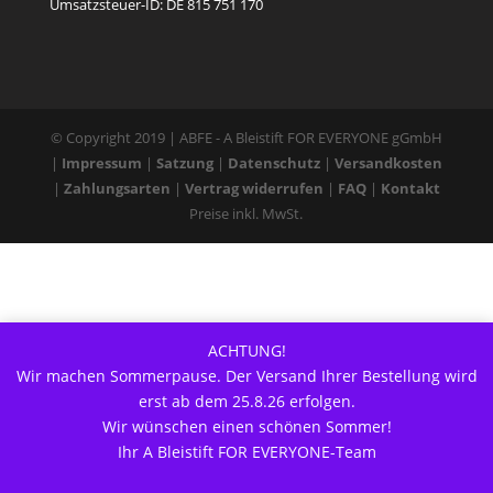
Umsatzsteuer-ID: DE 815 751 170
© Copyright 2019 | ABFE - A Bleistift FOR EVERYONE gGmbH
|
Impressum
|
Satzung
|
Datenschutz
|
Versandkosten
|
Zahlungsarten
|
Vertrag widerrufen
|
FAQ
|
Kontakt
Preise inkl. MwSt.
ACHTUNG!
Wir machen Sommerpause. Der Versand Ihrer Bestellung wird
erst ab dem 25.8.26 erfolgen.
Wir wünschen einen schönen Sommer!
Ihr A Bleistift FOR EVERYONE-Team
Deutsch
English