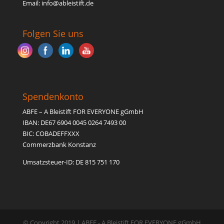
Email: inf
o@able
istift.de
Folgen Sie uns
Spendenkonto
ABFE – A Bleistift FOR EVERYONE gGmbH
IBAN: DE67 6904 0045 0264 7493 00
BIC: COBADEFFXXX
Commerzbank Konstanz
Umsatzsteuer-ID: DE 815 751 170
© Copyright 2019 | ABFE - A Bleistift FOR EVERYONE gGmbH