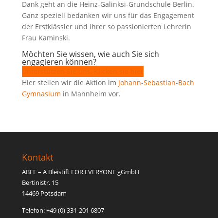
Dank geht an die Heinz-Galinksi-Grundschule Berlin.
Ganz speziell bedanken wir uns für das Engagement
der Erstklässler und ihrer so passionierten Lehrerin
Frau Kaminski.
Möchten Sie wissen, wie auch Sie sich
engagieren können?
Unterstützen Sie uns, Klicken sie hier
Hier stellen wir die Aktion im
Johann-Sebastian-Bach
Gymnasium
in Mannheim vor.
Kontakt
ABFE – A Bleistift FOR EVERYONE gGmbH
Bertinistr. 15
14469 Potsdam
Telefon: +49 (0) 331-201 6807