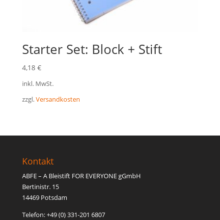
Starter Set: Block + Stift
4,18
€
inkl. MwSt.
zzgl.
Versandkosten
Kontakt
ABFE – A Bleistift FOR EVERYONE gGmbH
Bertinistr. 15
14469 Potsdam
Telefon: +49 (0) 331-201 6807