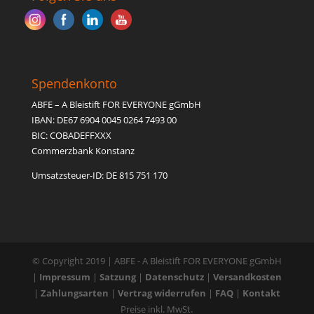
Spendenkonto
ABFE – A Bleistift FOR EVERYONE gGmbH
IBAN: DE67 6904 0045 0264 7493 00
BIC: COBADEFFXXX
Commerzbank Konstanz
Umsatzsteuer-ID: DE 815 751 170
© Copyright 2019 | ABFE - A Bleistift FOR EVERYONE gGmbH
|
Impressum
|
Satzung
|
Datenschutz
|
Versandkosten
|
Zahlungsarten
|
Vertrag widerrufen
|
FAQ
|
Kontakt
Preise inkl. MwSt.