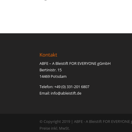
Kontakt
ABFE – A Bleistift FOR EVERYONE gGmbH
Bertinistr. 15
14469 Potsdam
Telefon: +49 (0) 331-201 6807
Email: inf
o@able
istift.de
© Copyright 2019 | ABFE - A Bleistift FOR EVERYON
Preise inkl. MwSt.