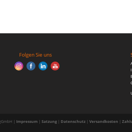
Folgen Sie uns
E gGmbH |
Impressum
|
Satzung
|
Datenschutz
|
Versandkosten
|
Zahl