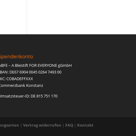
Spendenkonto
ABFE – A Bleistift FOR EVERYONE gGmbH
IBAN: DE67 6904 0045 0264 7493 00
BIC: COBADEFFXXX
Commerzbank Konstanz
Umsatzsteuer-ID: DE 815 751 170
ungsarten
|
Vertrag widerrufen
|
FAQ
|
Kontakt