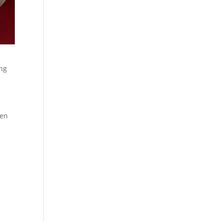
ang
gen