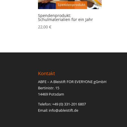
Spendenprodukt:
Schulmaterialien für ein Jahr
22,00
€
Kontakt
ABFE – A Bleistift FOR EVERYONE gGmbH
Bertinistr. 15
14469 Potsdam
Telefon: +49 (0) 331-201 6807
Email: inf
o@able
istift.de