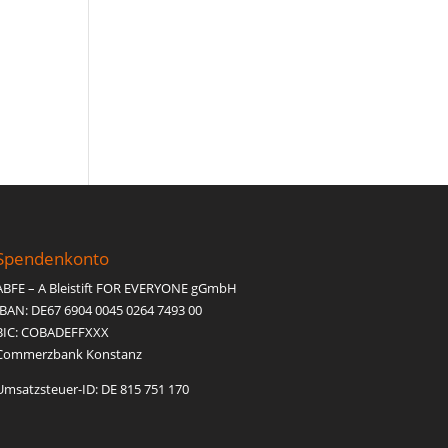
Spendenkonto
ABFE – A Bleistift FOR EVERYONE gGmbH
IBAN: DE67 6904 0045 0264 7493 00
BIC: COBADEFFXXX
Commerzbank Konstanz
Umsatzsteuer-ID: DE 815 751 170