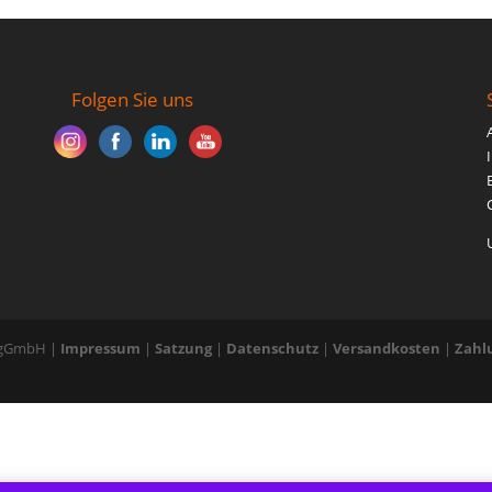
Folgen Sie uns
E gGmbH |
Impressum
|
Satzung
|
Datenschutz
|
Versandkosten
|
Zahl