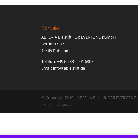
Kontakt
ABFE – A Bleistift FOR EVERYONE gGmbH
Bertinistr. 15
14469 Potsdam
Telefon: +49 (0) 331-201 6807
Email: inf
o@able
istift.de
© Copyright 2019 | ABFE - A Bleistift FOR EVERYON
Preise inkl. MwSt.