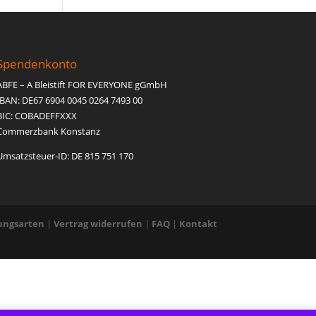
Spendenkonto
ABFE – A Bleistift FOR EVERYONE gGmbH
IBAN: DE67 6904 0045 0264 7493 00
BIC: COBADEFFXXX
Commerzbank Konstanz
Umsatzsteuer-ID: DE 815 751 170
ungsarten
|
Vertrag widerrufen
|
FAQ
|
Kontakt