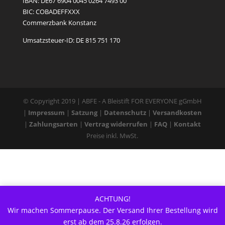
IBAN: DE67 6904 0045 0264 7493 00
BIC: COBADEFFXXX
Commerzbank Konstanz
Umsatzsteuer-ID: DE 815 751 170
© Copyright 2019 | ABFE - A Bleistift FOR EVERYONE gGmbH
|
Impressum
|
Satzung
|
Datenschutz
|
Versandkosten
|
Zahlungsarten
|
Vertrag widerrufen
|
FAQ
|
Kontakt
Preise inkl. MwSt.
ACHTUNG!
Wir machen Sommerpause. Der Versand Ihrer Bestellung wird
erst ab dem 25.8.26 erfolgen.