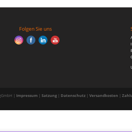
Folgen Sie uns
E gGmbH |
Impressum
|
Satzung
|
Datenschutz
|
Versandkosten
|
Zahl