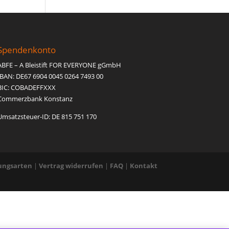
Spendenkonto
ABFE – A Bleistift FOR EVERYONE gGmbH
IBAN: DE67 6904 0045 0264 7493 00
BIC: COBADEFFXXX
Commerzbank Konstanz
Umsatzsteuer-ID: DE 815 751 170
ungsarten
|
Vertrag widerrufen
|
FAQ
|
Kontakt