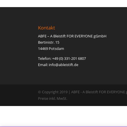
Kontakt
ABFE – A Bleistift FOR EVERYONE gGmbH
Bertinistr. 15
14469 Potsdam
Telefon: +49 (0) 331-201 6807
Email: inf
o@able
istift.de
© Copyright 2019 | ABFE - A Bleistift FOR EVERYON
Preise inkl. MwSt.