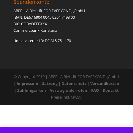
Spendenkonto
ABFE – A Bleistift FOR EVERYONE gGmbH
IBAN: DE67 6904 0045 0264 7493 00
BIC: COBADEFFXXX
Commerzbank Konstanz
Umsatzsteuer-ID: DE 815 751 170
© Copyright 2019 | ABFE - A Bleistift FOR EVERYONE gGmbH
|
Impressum
|
Satzung
|
Datenschutz
|
Versandkosten
|
Zahlungsarten
|
Vertrag widerrufen
|
FAQ
|
Kontakt
Preise inkl. MwSt.