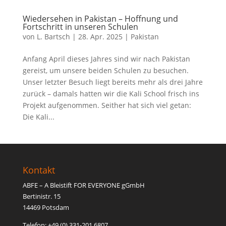
Wiedersehen in Pakistan – Hoffnung und
Fortschritt in unseren Schulen
von
L. Bartsch
|
28. Apr. 2025
|
Pakistan
Anfang April dieses Jahres sind wir nach Pakistan
gereist, um unsere beiden Schulen zu besuchen.
Unser letzter Besuch liegt bereits mehr als drei Jahre
zurück – damals hatten wir die Kali School frisch ins
Projekt aufgenommen. Seither hat sich viel getan:
Die Kali...
Kontakt
ABFE – A Bleistift FOR EVERYONE gGmbH
Bertinistr. 15
14469 Potsdam
Telefon: +49 (0) 331-201 6807