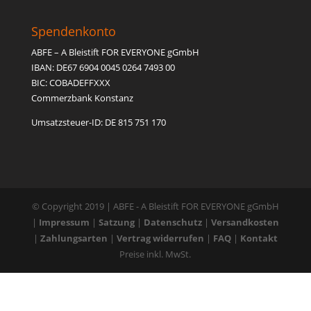
Spendenkonto
ABFE – A Bleistift FOR EVERYONE gGmbH
IBAN: DE67 6904 0045 0264 7493 00
BIC: COBADEFFXXX
Commerzbank Konstanz
Umsatzsteuer-ID: DE 815 751 170
© Copyright 2019 | ABFE - A Bleistift FOR EVERYONE gGmbH
|
Impressum
|
Satzung
|
Datenschutz
|
Versandkosten
|
Zahlungsarten
|
Vertrag widerrufen
|
FAQ
|
Kontakt
Preise inkl. MwSt.