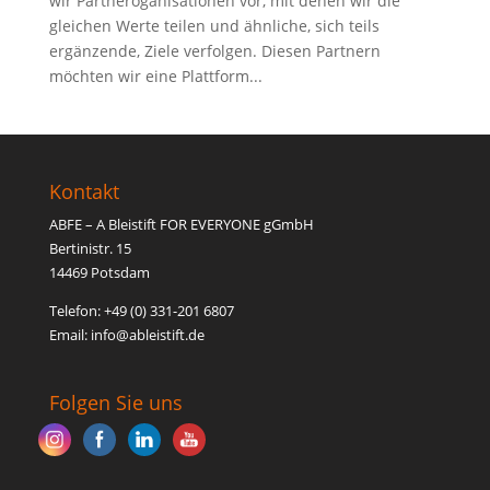
wir Partneroganisationen vor, mit denen wir die
gleichen Werte teilen und ähnliche, sich teils
ergänzende, Ziele verfolgen. Diesen Partnern
möchten wir eine Plattform...
Kontakt
ABFE – A Bleistift FOR EVERYONE gGmbH
Bertinistr. 15
14469 Potsdam
Telefon: +49 (0) 331-201 6807
Email: inf
o@able
istift.de
Folgen Sie uns