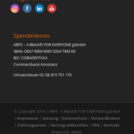
Spendenkonto
ABFE – A Bleistift FOR EVERYONE gGmbH
IBAN: DE67 6904 0045 0264 7493 00
BIC: COBADEFFXXX
Commerzbank Konstanz
Umsatzsteuer-ID: DE 815 751 170
© Copyright 2019 | ABFE - A Bleistift FOR EVERYONE gGmbH
|
Impressum
|
Satzung
|
Datenschutz
|
Versandkosten
|
Zahlungsarten
|
Vertrag widerrufen
|
FAQ
|
Kontakt
Preise inkl. MwSt.