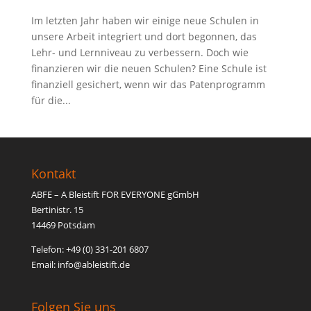
Im letzten Jahr haben wir einige neue Schulen in
unsere Arbeit integriert und dort begonnen, das
Lehr- und Lernniveau zu verbessern. Doch wie
finanzieren wir die neuen Schulen? Eine Schule ist
finanziell gesichert, wenn wir das Patenprogramm
für die...
Kontakt
ABFE – A Bleistift FOR EVERYONE gGmbH
Bertinistr. 15
14469 Potsdam
Telefon: +49 (0) 331-201 6807
Email: inf
o@able
istift.de
Folgen Sie uns