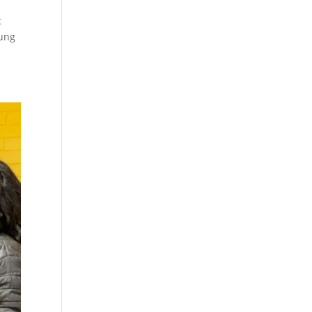
t
dung