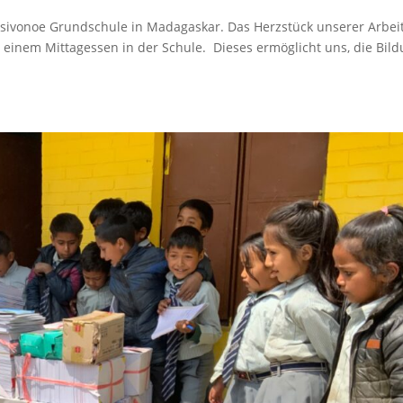
Tsivonoe Grundschule in Madagaskar. Das Herzstück unserer Arbei
t einem Mittagessen in der Schule. Dieses ermöglicht uns, die Bil